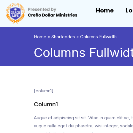
Home
Lo
Home
»
Shortcodes
»
Columns Fullwidth
Columns Fullwid
[column1]
Column1
Augue et adipiscing sit sit. Vitae in quam elit a
augue nulla eget dui pharetra, wisi integer, soda