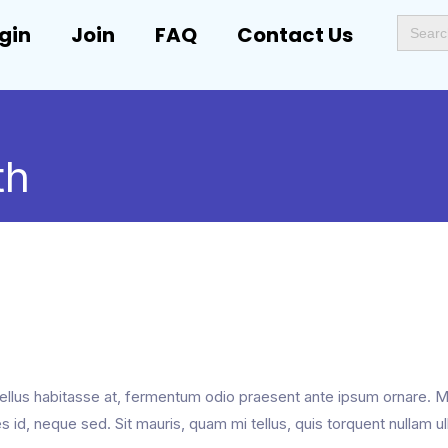
Search
gin
Join
FAQ
Contact Us
for:
th
c, tellus habitasse at, fermentum odio praesent ante ipsum ornare.
les id, neque sed. Sit mauris, quam mi tellus, quis torquent nulla