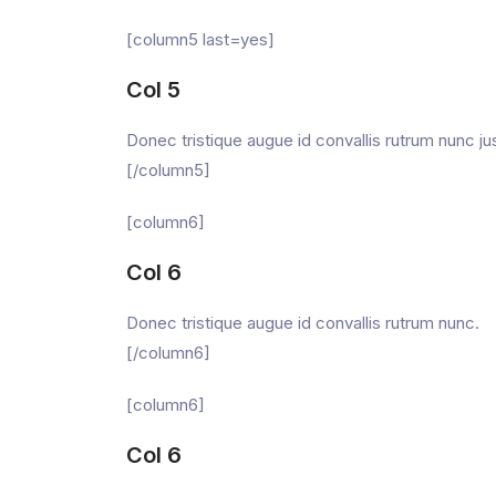
[column5 last=yes]
Col 5
Donec tristique augue id convallis rutrum nunc j
[/column5]
[column6]
Col 6
Donec tristique augue id convallis rutrum nunc.
[/column6]
[column6]
Col 6