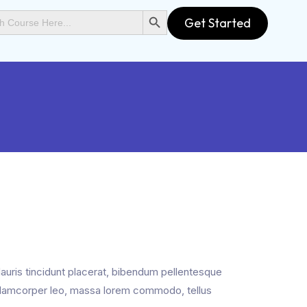
SEARCH BUTTON
Get Started
 Mauris tincidunt placerat, bibendum pellentesque
m ullamcorper leo, massa lorem commodo, tellus