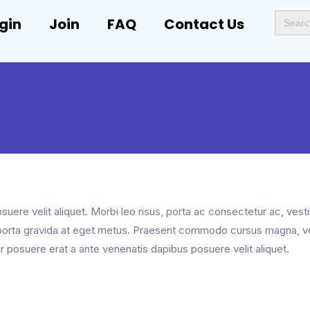
Search
gin
Join
FAQ
Contact Us
for:
uere velit aliquet. Morbi leo risus, porta ac consectetur ac, vest
mi porta gravida at eget metus. Praesent commodo cursus magna, v
er posuere erat a ante venenatis dapibus posuere velit aliquet.