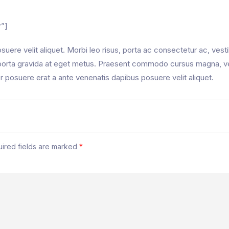
r”]
uere velit aliquet. Morbi leo risus, porta ac consectetur ac, vest
mi porta gravida at eget metus. Praesent commodo cursus magna, v
er posuere erat a ante venenatis dapibus posuere velit aliquet.
ired fields are marked
*